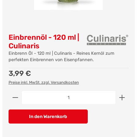
Einbrennöl - 120 ml |
Culinaris
Einbrenn Öl - 120 ml | Culinaris - Reines Kernöl zum
perfekten Einbrennen von Eisenpfannen.
Regulärer Preis:
3,99 €
Preise inkl. MwSt. zzgl. Versandkosten
Produkt Anzahl: Gib den gewünschten Wert ein od
In den Warenkorb