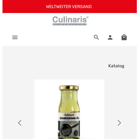
WELTWEITER VERSAND
Zum Hauptinhalt springen
Warenk
Katalog
Bildergalerie überspringen