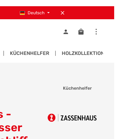
Deutsch
Warenkorb enthält 0 Pos
KÜCHENHELFER
HOLZKOLLEKTIONEN
ERS
Küchenhelfer
 -
sser