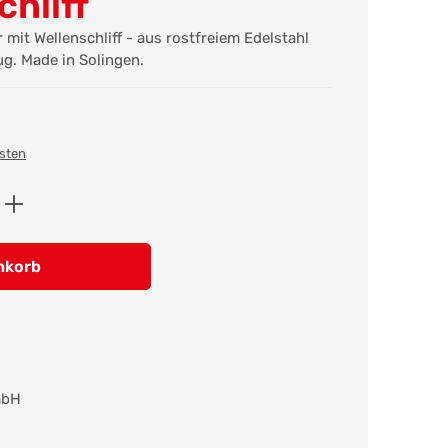
chliff
mit Wellenschliff - aus rostfreiem Edelstahl
g. Made in Solingen.
osten
ib den gewünschten Wert ein oder benutz
nkorb
mbH