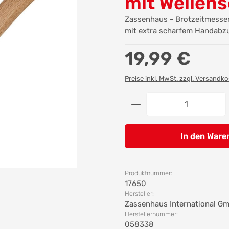
mit Wellens
Zassenhaus - Brotzeitmesser 
mit extra scharfem Handabzu
Regulärer Preis:
19,99 €
Preise inkl. MwSt. zzgl. Versandk
Produkt Anzahl: G
In den Ware
Produktnummer:
17650
Hersteller:
Zassenhaus International G
Herstellernummer:
058338