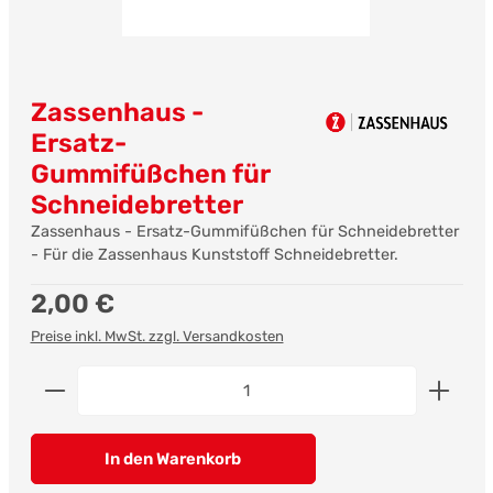
Zassenhaus -
Ersatz-
Gummifüßchen für
Schneidebretter
Zassenhaus - Ersatz-Gummifüßchen für Schneidebretter
- Für die Zassenhaus Kunststoff Schneidebretter.
Regulärer Preis:
2,00 €
Preise inkl. MwSt. zzgl. Versandkosten
Produkt Anzahl: Gib den gewünschten Wert ein od
In den Warenkorb