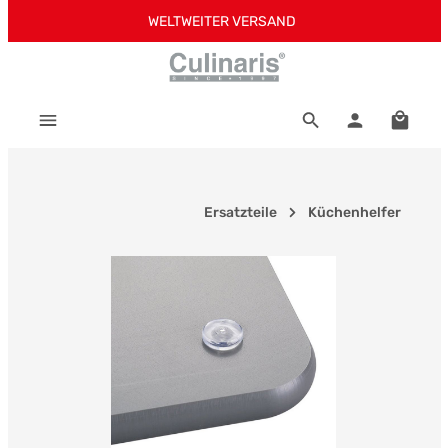
WELTWEITER VERSAND
Zum Hauptinhalt springen
Warenk
Ersatzteile
Küchenhelfer
Bildergalerie überspringen