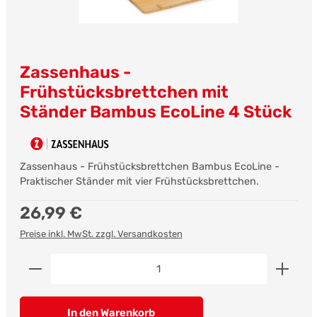
Zassenhaus -
Frühstücksbrettchen mit
Ständer Bambus EcoLine 4 Stück
Zassenhaus - Frühstücksbrettchen Bambus EcoLine -
Praktischer Ständer mit vier Frühstücksbrettchen.
Regulärer Preis:
26,99 €
Preise inkl. MwSt. zzgl. Versandkosten
Produkt Anzahl: Gib den gewünschten Wert ein od
In den Warenkorb