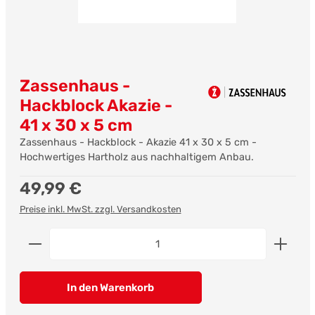
Zassenhaus -
Hackblock Akazie -
41 x 30 x 5 cm
Zassenhaus - Hackblock - Akazie 41 x 30 x 5 cm -
Hochwertiges Hartholz aus nachhaltigem Anbau.
Regulärer Preis:
49,99 €
Preise inkl. MwSt. zzgl. Versandkosten
Produkt Anzahl: Gib den gewünschten Wert ein od
In den Warenkorb