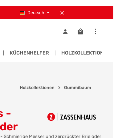
Deutsch
Warenkorb enthält 0 Pos
KÜCHENHELFER
HOLZKOLLEKTIONEN
ERS
Holzkollektionen
Gummibaum
 -
der
- Schmierige Messer und zerdrückter Brie oder