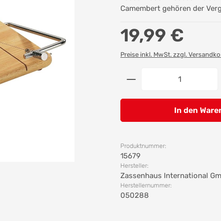
Camembert gehören der Verg
Regulärer Preis:
19,99 €
Preise inkl. MwSt. zzgl. Versandk
Produkt Anzahl: G
In den Ware
Produktnummer:
15679
Hersteller:
Zassenhaus International G
Herstellernummer:
050288