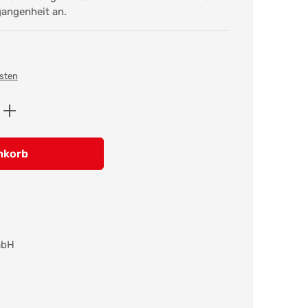
angenheit an.
osten
ib den gewünschten Wert ein oder benutz
nkorb
mbH