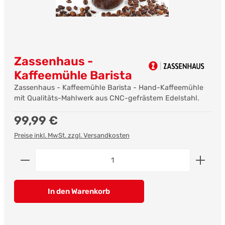
Zassenhaus -
Kaffeemühle Barista
Zassenhaus - Kaffeemühle Barista - Hand-Kaffeemühle
mit Qualitäts-Mahlwerk aus CNC-gefrästem Edelstahl.
Regulärer Preis:
99,99 €
Preise inkl. MwSt. zzgl. Versandkosten
Produkt Anzahl: Gib den gewünschten Wert ein od
In den Warenkorb