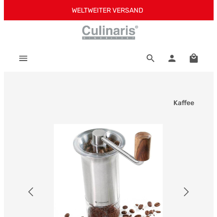
WELTWEITER VERSAND
Zum Hauptinhalt springen
Warenk
Kaffee
Bildergalerie überspringen