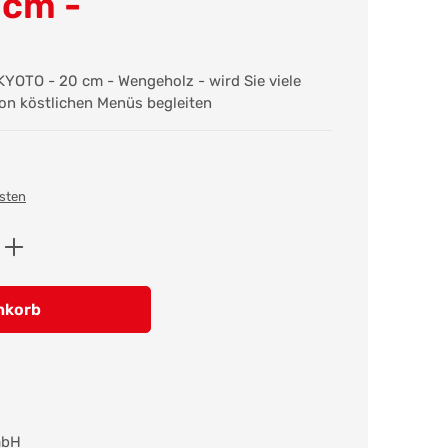
 cm -
YOTO - 20 cm - Wengeholz - wird Sie viele
von köstlichen Menüs begleiten
osten
ib den gewünschten Wert ein oder benutz
nkorb
mbH