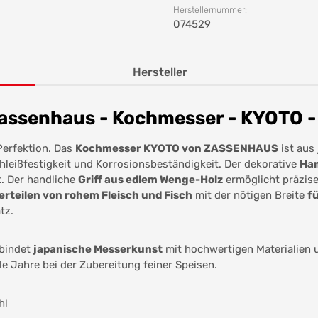
Herstellernummer:
074529
Hersteller
assenhaus - Kochmesser - KYOTO -
Perfektion. Das
Kochmesser KYOTO von ZASSENHAUS
ist aus
leißfestigkeit und Korrosionsbeständigkeit. Der dekorative
Ha
t. Der handliche
Griff aus edlem Wenge-Holz
ermöglicht präzise
erteilen von rohem Fleisch und Fisch
mit der nötigen Breite
f
tz.
bindet
japanische Messerkunst
mit hochwertigen Materialien u
le Jahre bei der Zubereitung feiner Speisen.
hl