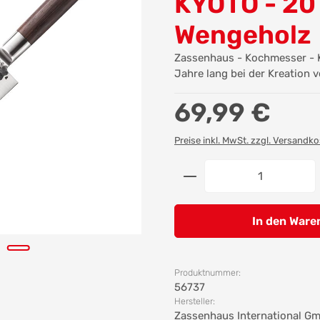
KYOTO - 20
Wengeholz
Zassenhaus - Kochmesser - K
Jahre lang bei der Kreation 
Regulärer Preis:
69,99 €
Preise inkl. MwSt. zzgl. Versandk
Produkt Anzahl: G
In den Ware
Produktnummer:
56737
Hersteller:
Zassenhaus International G