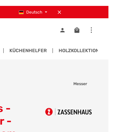
Deutsch
Warenkorb enthält 0 Pos
KÜCHENHELFER
HOLZKOLLEKTIONEN
ERS
Messer
 -
 -