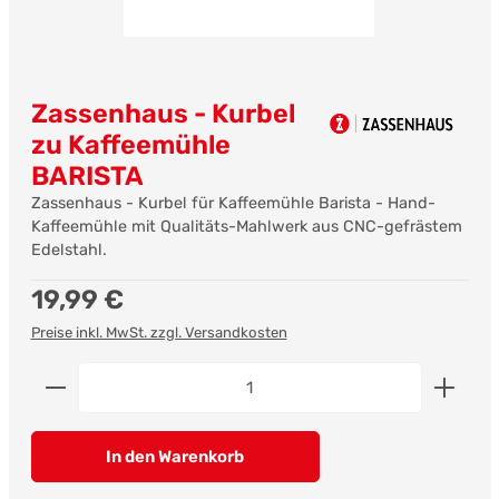
Zassenhaus - Kurbel
zu Kaffeemühle
BARISTA
Zassenhaus - Kurbel für Kaffeemühle Barista - Hand-
Kaffeemühle mit Qualitäts-Mahlwerk aus CNC-gefrästem
Edelstahl.
Regulärer Preis:
19,99 €
Preise inkl. MwSt. zzgl. Versandkosten
Produkt Anzahl: Gib den gewünschten Wert ein od
In den Warenkorb