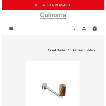
WELTWEITER VERSAND
Zum Hauptinhalt springen
Warenk
Ersatzteile
Kaffeemühlen
Bildergalerie überspringen