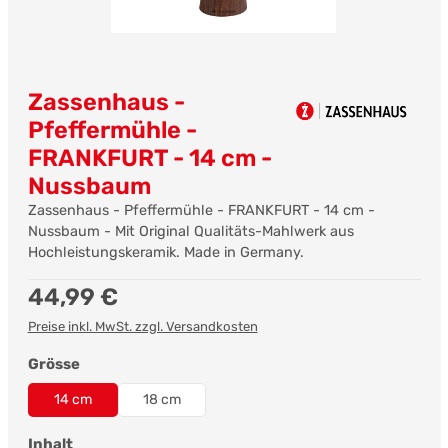
Zassenhaus -
Pfeffermühle -
FRANKFURT - 14 cm -
Nussbaum
Zassenhaus - Pfeffermühle - FRANKFURT - 14 cm -
Nussbaum - Mit Original Qualitäts-Mahlwerk aus
Hochleistungskeramik. Made in Germany.
Regulärer Preis:
44,99 €
Preise inkl. MwSt. zzgl. Versandkosten
auswählen
Grösse
14 cm
18 cm
auswählen
Inhalt