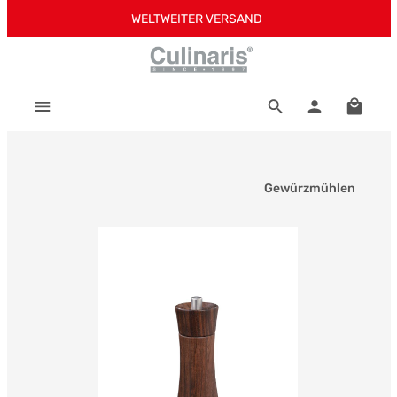
WELTWEITER VERSAND
Zum Hauptinhalt springen
Warenk
Gewürzmühlen
Bildergalerie überspringen