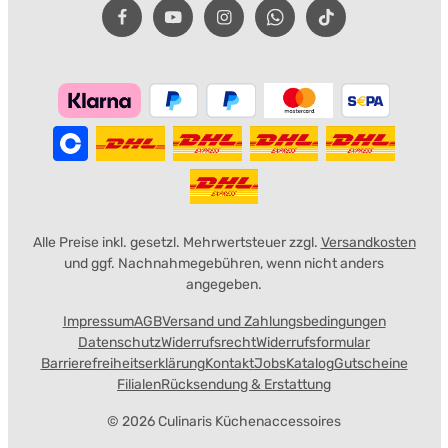
Alle Preise inkl. gesetzl. Mehrwertsteuer zzgl.
Versandkosten
und ggf. Nachnahmegebühren, wenn nicht anders
angegeben.
Impressum
AGB
Versand und Zahlungsbedingungen
Datenschutz
Widerrufsrecht
Widerrufsformular
Barrierefreiheitserklärung
Kontakt
Jobs
Katalog
Gutscheine
Filialen
Rücksendung & Erstattung
© 2026 Culinaris Küchenaccessoires