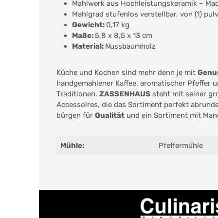
Mahlwerk aus Hochleistungskeramik – Ma
Mahlgrad stufenlos verstellbar, von (1) pul
Gewicht:
0,17 kg
Maße:
5,8 x 8,5 x 13 cm
Material:
Nussbaumholz
Küche und Kochen sind mehr denn je mit
Genus
handgemahlener Kaffee, aromatischer Pfeffer u
Traditionen.
ZASSENHAUS
steht mit seiner gr
Accessoires, die das Sortiment perfekt abrunde
bürgen für
Qualität
und ein Sortiment mit Man
Mühle:
Pfeffermühle