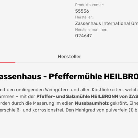
Produktnummer:
55536
Hersteller:
Zassenhaus International G
Herstellernummer:
024647
Hersteller
assenhaus - Pfeffermühle HEILBR
mit den umliegenden Weingütern und allen Köstlichkeiten, welch
kommen – mit der
Pfeffer- und Salzmühle HEILBRONN von Z
erden durch die Maserung im edlen
Nussbaumholz
gekrönt. Eine
verschleiß- und korrosionsfrei. Den Mahlgrad von pulverfein (1) b