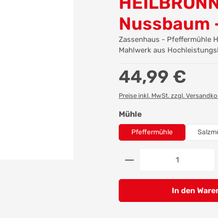
HEILBRON
Nussbaum -
Zassenhaus - Pfeffermühle H
Mahlwerk aus Hochleistungs
Regulärer Preis:
44,99 €
Preise inkl. MwSt. zzgl. Versandk
auswählen
Mühle
Pfeffermühle
Salzm
Produkt Anzahl: G
In den Ware