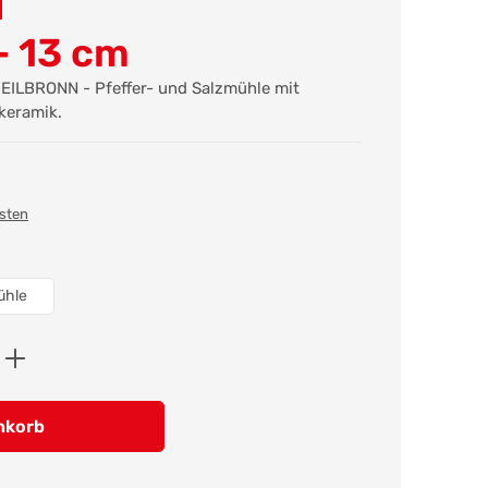
N
 13 cm
EILBRONN - Pfeffer- und Salzmühle mit
keramik.
osten
ühle
ib den gewünschten Wert ein oder benutz
nkorb