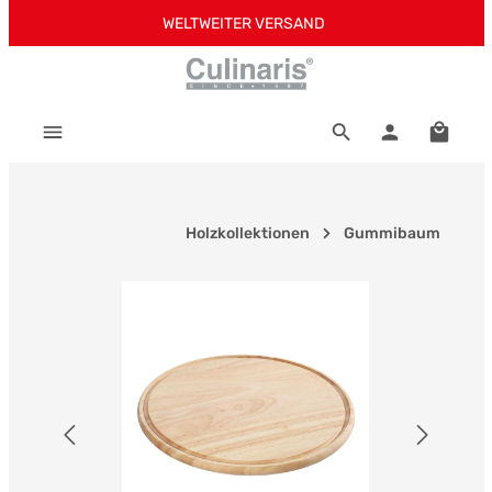
WELTWEITER VERSAND
Zum Hauptinhalt springen
Warenk
Holzkollektionen
Gummibaum
Bildergalerie überspringen