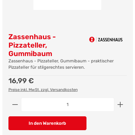
Zassenhaus -
Pizzateller,
Gummibaum
Zassenhaus - Pizzateller, Gummibaum - praktischer
Pizzateller für stilgerechtes servieren.
Regulärer Preis:
16,99 €
Preise inkl. MwSt. zzgl. Versandkosten
Produkt Anzahl: Gib den gewünschten Wert ein od
In den Warenkorb