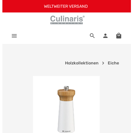
WELTWEITER VERSAND
Zum Hauptinhalt springen
Warenk
Holzkollektionen
Eiche
Bildergalerie überspringen