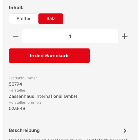
auswählen
Inhalt
Pfeffer
Salz
Produkt Anzahl: Gib den gewünschten Wert ein od
In den Warenkorb
Produktnummer:
50794
Hersteller:
Zassenhaus International GmbH
Herstellernummer:
023848
Beschreibung