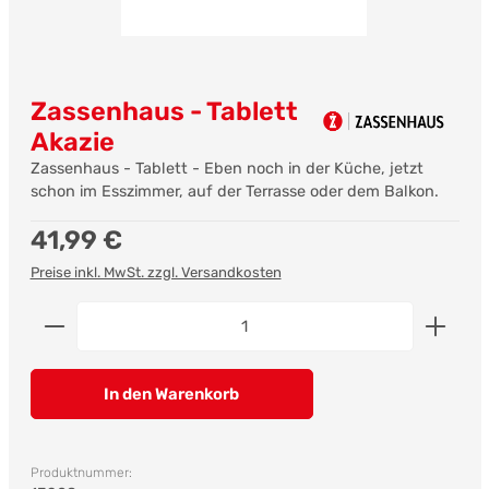
Zassenhaus - Tablett
Akazie
Zassenhaus - Tablett - Eben noch in der Küche, jetzt
schon im Esszimmer, auf der Terrasse oder dem Balkon.
Regulärer Preis:
41,99 €
Preise inkl. MwSt. zzgl. Versandkosten
Produkt Anzahl: Gib den gewünschten Wert ein od
In den Warenkorb
Produktnummer: