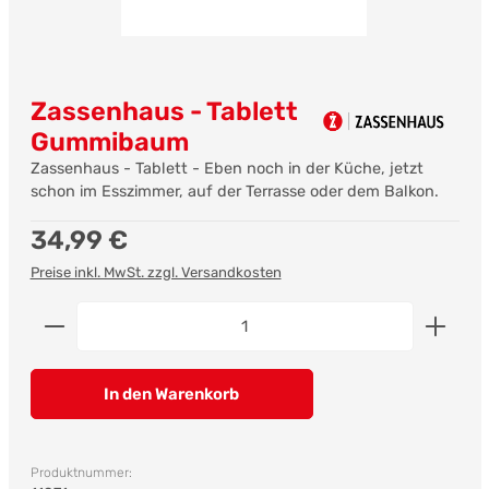
Zassenhaus - Tablett
Gummibaum
Zassenhaus - Tablett - Eben noch in der Küche, jetzt
schon im Esszimmer, auf der Terrasse oder dem Balkon.
Regulärer Preis:
34,99 €
Preise inkl. MwSt. zzgl. Versandkosten
Produkt Anzahl: Gib den gewünschten Wert ein od
In den Warenkorb
Produktnummer: