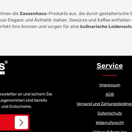
chnen die
Zassenhaus
-Produkte aus, die durch gestalterische 
lose Eleganz und Ästhetik stehen. Gewürze und Kaffee entfalten
rfekt ihre Aromen und sorgen für eine
kulinarische Leidensch
Service
Impressum
Newsletter an und sichern Sie
AGB
 Ausgenommen sind bereits
Versand und Zahlungsbeding
er und Gutscheine.
Datenschutz
Widerrufsrecht