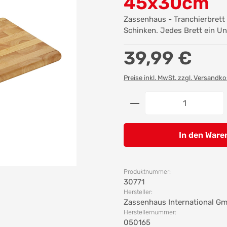
45x30cm
Zassenhaus - Tranchierbrett
Schinken. Jedes Brett ein Un
Regulärer Preis:
39,99 €
Preise inkl. MwSt. zzgl. Versandk
Produkt Anzahl: G
In den Ware
Produktnummer:
30771
Hersteller:
Zassenhaus International G
Herstellernummer:
050165