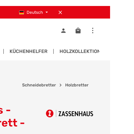
Deutsch
Warenkorb enthält 0 Pos
KÜCHENHELFER
HOLZKOLLEKTIONEN
ERS
Schneidebretter
Holzbretter
 -
ett -