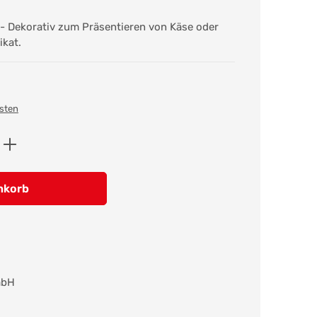
 - Dekorativ zum Präsentieren von Käse oder
ikat.
osten
ib den gewünschten Wert ein oder benutz
nkorb
mbH