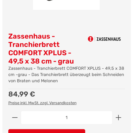
Zassenhaus -
Tranchierbrett
COMFORT XPLUS -
49,5 x 38 cm - grau
Zassenhaus - Tranchierbrett COMFORT XPLUS - 49,5 x 38
cm -grau - Das Tranchierbrett überzeugt beim Schneiden
von Braten und Melonen
Regulärer Preis:
84,99 €
Preise inkl. MwSt. zzgl. Versandkosten
Produkt Anzahl: Gib den gewünschten Wert ein od